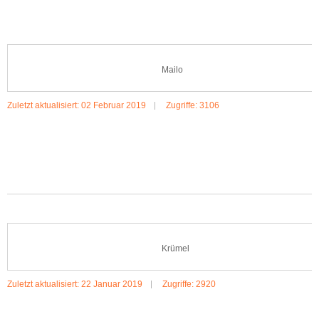
Mailo
Zuletzt aktualisiert: 02 Februar 2019
Zugriffe: 3106
MEHR:MAILO
Krümel
Zuletzt aktualisiert: 22 Januar 2019
Zugriffe: 2920
MEHR:KRÜMEL