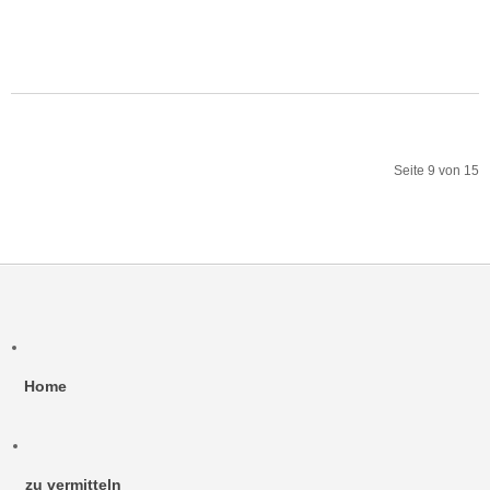
MEHR:ENDRES UND ERNESTO
Seite 9 von 15
Start
Zurück
4
5
6
7
8
9
10
11
12
13
Weiter
Ende
Home
zu vermitteln