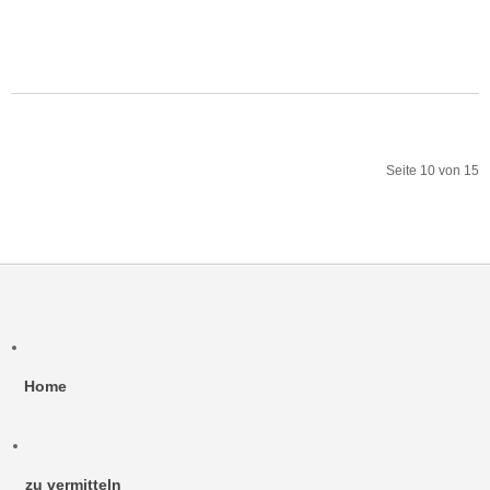
MEHR:CARLOS DER SPANIER
Seite 10 von 15
Start
Zurück
5
6
7
8
9
10
11
12
13
14
Weiter
Ende
Home
zu vermitteln