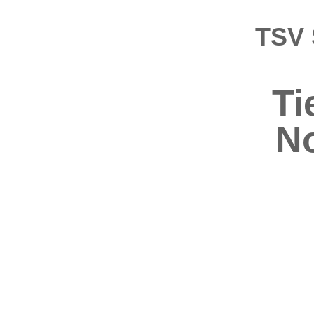
TSV 
Ti
No