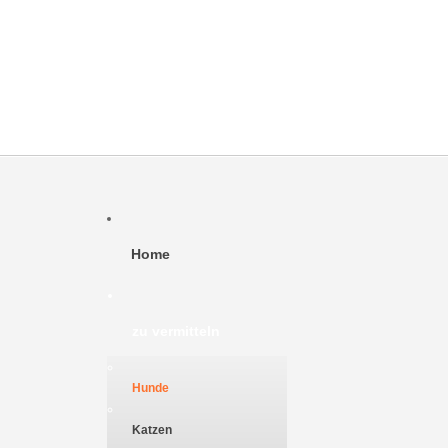
MEHR:WHISKY
Home
zu vermitteln
Hunde
Katzen