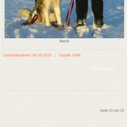
Maruk
Zuletzt aktualisiert: 09 Juli 2015
Zugriffe: 4288
MEHR...:MARUK
Seite 15 von 15
Start
Zurück
6
7
8
9
10
11
12
13
14
15
Weiter
Ende