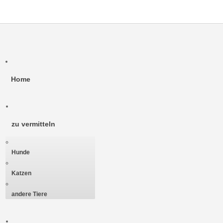
Start
Zurück
4
5
6
7
8
9
10
11
12
13
Weiter
Ende
Home
zu vermitteln
Hunde
Katzen
andere Tiere