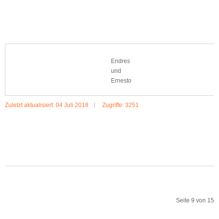
MEHR:PHINTASIUS
Endres
und
Ernesto
Zuletzt aktualisiert: 04 Juli 2018
Zugriffe: 3251
MEHR:ENDRES UND ERNESTO
Seite 9 von 15