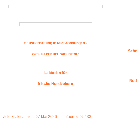
Haustierhaltung in Mietwohnungen -
Scheid
Was ist erlaubt, was nicht?
Leitfaden für
Notfa
frische Hundeeltern
Zuletzt aktualisiert: 07 Mai 2026
Zugriffe: 25133