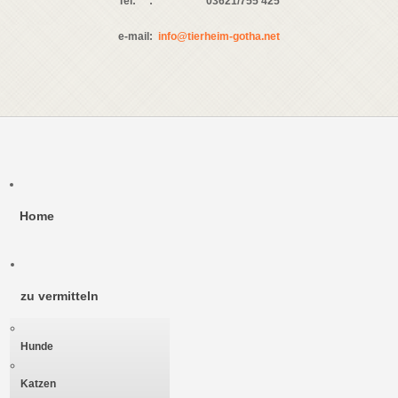
Tel:
:
03621/755 425
e-mail
:
info@tierheim-gotha.net
Home
zu vermitteln
Hunde
Katzen