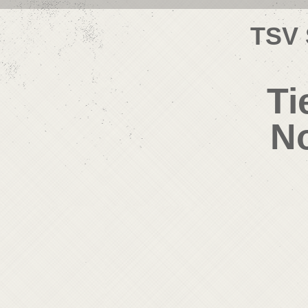
TSV 
Ti
No