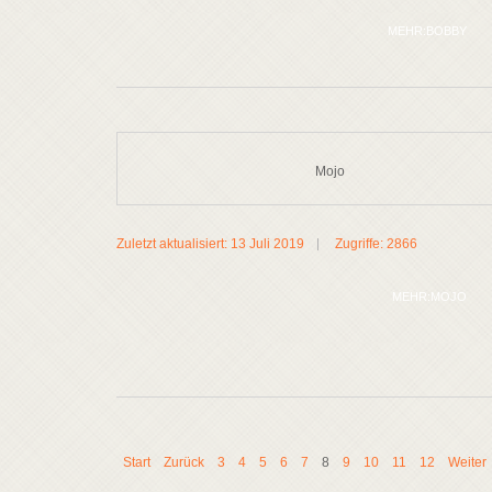
MEHR:BOBBY
Mojo
Zuletzt aktualisiert: 13 Juli 2019
Zugriffe: 2866
MEHR:MOJO
Start
Zurück
3
4
5
6
7
8
9
10
11
12
Weiter