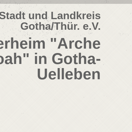
Stadt und Landkreis
Gotha/Thür. e.V.
erheim "Arche
ah" in Gotha-
Uelleben