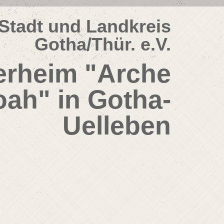
Stadt und Landkreis
Gotha/Thür. e.V.
erheim "Arche
ah" in Gotha-
Uelleben