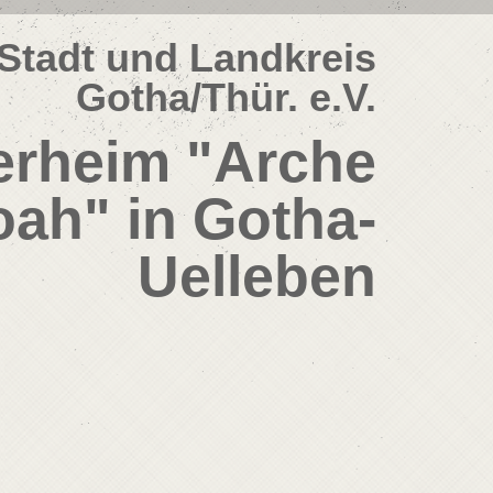
Stadt und Landkreis
Gotha/Thür. e.V.
erheim "Arche
ah" in Gotha-
Uelleben